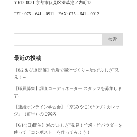
〒612-0031 京都市伏見区深草池ノ内町13
TEL: 075－641－0911 FAX: 075－641－0912
最近の投稿
【8/2 & 8/18 開催】竹炭で墨汁づくり～炭の“ふしぎ”発
見！～
【職員募集】調査コーディネーター スタッフを募集しま
す。
【連続オンライン学習会】「京(みやこ)がつづくカレッ
ジ」（前半）のご案内
【6/14(日)開催】炭の”ふしぎ”発見！竹炭・竹パウダーを
使って「コンポスト」を作ってみよう！