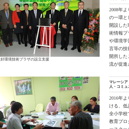
2008年
の一環と
開設した
術情報プ
や環境学
言等の技
開所した
友好環境技術プラザの設立支援
流が促進
マレーシア
人・コミュ
2016
ける、低
全小学校
教育プロ