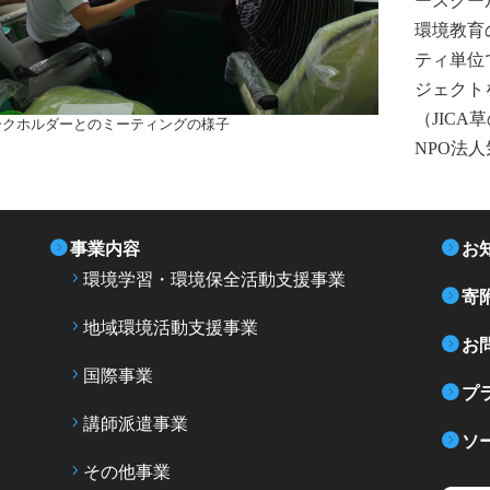
ースクー
環境教育
ティ単位
ジェクト
（JIC
ークホルダーとのミーティングの様子
NPO法
事業内容
お
環境学習・環境保全活動支援事業
寄
地域環境活動支援事業
お
国際事業
プ
講師派遣事業
ソ
その他事業