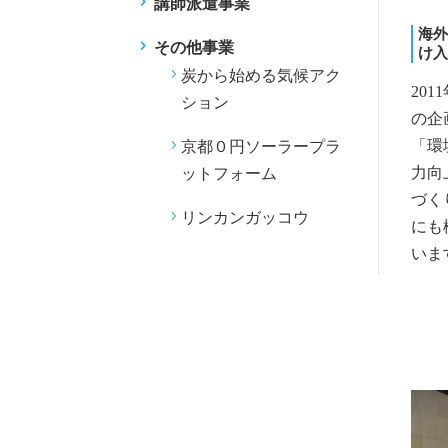
講師派遣事業
海外
その他事業
け入
炭から始める気候アク
20
ション
の企
「環
京都０円ソーラープラ
力向
ットフォーム
づく
リンカンガッコウ
にも
いま