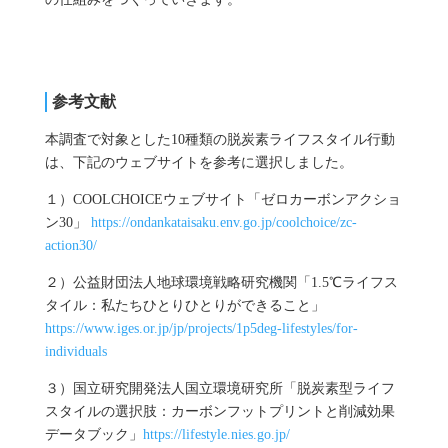
参考文献
本調査で対象とした10種類の脱炭素ライフスタイル行動
は、下記のウェブサイトを参考に選択しました。
１）COOLCHOICEウェブサイト「ゼロカーボンアクショ
ン30」
https://ondankataisaku.env.go.jp/coolchoice/zc-
action30/
２）公益財団法人地球環境戦略研究機関「1.5℃ライフス
タイル：私たちひとりひとりができること」
https://www.iges.or.jp/jp/projects/1p5deg-lifestyles/for-
individuals
３）国立研究開発法人国立環境研究所「脱炭素型ライフ
スタイルの選択肢：カーボンフットプリントと削減効果
データブック」
https://lifestyle.nies.go.jp/