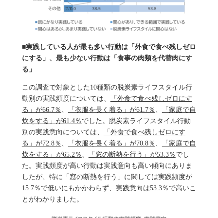
■実践している人が最も多い行動は「外食で食べ残しゼロ
にする」、最も少ない行動は「食事の肉類を代替肉にす
る」
この調査で対象とした10種類の脱炭素ライフスタイル行
動別の実践頻度については、
「外食で食べ残しゼロにす
る」が66.7％
、
「衣服を長く着る」が61.7％
、
「家庭で自
炊をする」が61.4％
でした。脱炭素ライフスタイル行動
別の実践意向については、
「外食で食べ残しゼロにす
る」が72.8％
、
「衣服を長く着る」が70.8％
、
「家庭で自
炊をする」が65.2％
、
「窓の断熱を行う」が53.3％
でし
た。実践頻度が高い行動は実践意向も高い傾向にありま
したが、特に「窓の断熱を行う」に関しては実践頻度が
15.7％で低いにもかかわらず、実践意向は53.3％で高いこ
とがわかりました。