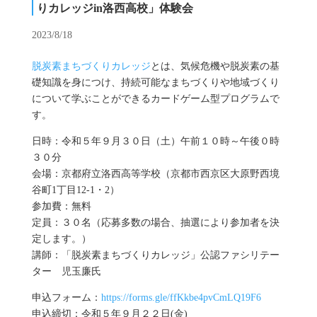
りカレッジin洛西高校」体験会
2023/8/18
脱炭素まちづくりカレッジ
とは、気候危機や脱炭素の基
礎知識を身につけ、持続可能なまちづくりや地域づくり
について学ぶことができるカードゲーム型プログラムで
す。
日時：令和５年９月３０日（土）午前１０時～午後０時
３０分
会場：京都府立洛西高等学校（京都市西京区大原野西境
谷町1丁目12-1・2）
参加費：無料
定員：３０名（応募多数の場合、抽選により参加者を決
定します。）
講師：「脱炭素まちづくりカレッジ」公認ファシリテー
ター 児玉廉氏
申込フォーム：
https://forms.gle/ffKkbe4pvCmLQ19F6
申込締切：令和５年９月２２日(金)