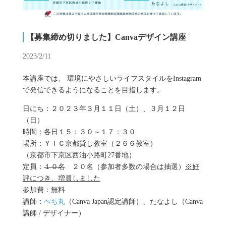
【募集締め切りました】Canvaデザイン講座
2023/2/11
本講座では、 環境にやさしいライフスタイルをInstagram
で発信できるようになることを目指します。
日にち：２０２３年３月１１日（土）、３月１２日
（日）
時間：各日１５：３０～１７：３０
場所：ＹＩＣ京都貸し教室（２６６教室）
（京都市下京区西油小路町27番地）
定員：
１０名
２０名（参加者多数の場合は抽選）
※好
評につき、増員しました
参加費：無料
講師：
ぺち丸
（Canva Japan認定講師）、たなよし（Canva
講師 / デザイナー）