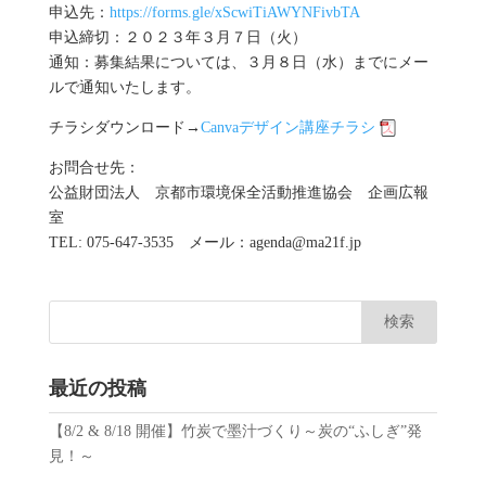
申込先：
https://forms.gle/xScwiTiAWYNFivbTA
申込締切：２０２３年３月７日（火）
通知：募集結果については、３月８日（水）までにメー
ルで通知いたします。
チラシダウンロード→
Canvaデザイン講座チラシ
お問合せ先：
公益財団法人 京都市環境保全活動推進協会 企画広報
室
TEL: 075-647-3535 メール：agenda@ma21f.jp
最近の投稿
【8/2 & 8/18 開催】竹炭で墨汁づくり～炭の“ふしぎ”発
見！～