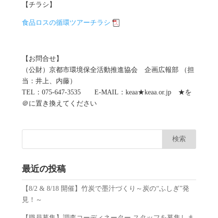
【チラシ】
食品ロスの循環ツアーチラシ
【お問合せ】
（公財）京都市環境保全活動推進協会 企画広報部 （担
当：井上、内藤）
TEL：075-647-3535 E-MAIL：keaa★keaa.or.jp ★を
＠に置き換えてください
最近の投稿
【8/2 & 8/18 開催】竹炭で墨汁づくり～炭の“ふしぎ”発
見！～
【職員募集】調査コーディネーター スタッフを募集しま