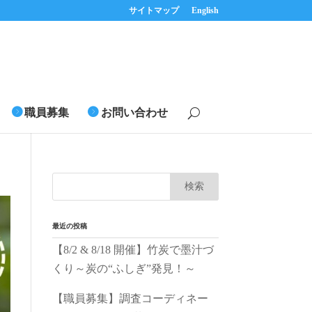
サイトマップ
English
職員募集
お問い合わせ
最近の投稿
【8/2 & 8/18 開催】竹炭で墨汁づ
くり～炭の“ふしぎ”発見！～
【職員募集】調査コーディネー