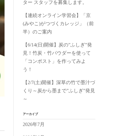
ター スタッフを募集します。
【連続オンライン学習会】「京
(みやこ)がつづくカレッジ」（前
半）のご案内
【6/14(日)開催】炭の”ふしぎ”発
見！竹炭・竹パウダーを使って
「コンポスト」を作ってみよ
う！
【2/7(土)開催】深草の竹で墨汁づ
くり～炭から墨まで”ふしぎ”発見
～
アーカイブ
2026年7月