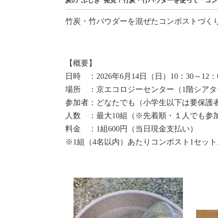
炭の”ふしぎ”発見！竹炭・竹パウダーを使って「コ
竹炭・竹パウダーを混ぜたコンポストづくり
【概要】
日時 ：2026年6月14日（日）10：30～12：
場所 ：京エコロジーセンター（1階シアタ
参加者：どなたでも（小学生以下は要保護
人数 ：最大10組（※先着順・１人でも参
料金 ：1組600円（当日現金支払い）
※1組（4名以内）あたりコンポスト1セッ