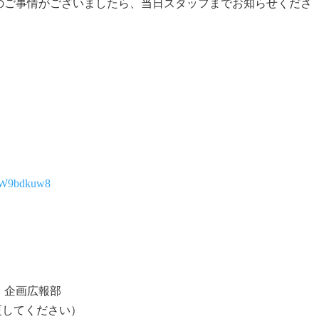
のご事情がございましたら、当日スタッフまでお知らせくださ
8KW9bdkuw8
 企画広報部
@に変更してください）