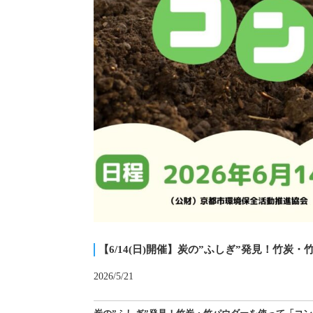
【6/14(日)開催】炭の”ふしぎ”発見！竹
2026/5/21