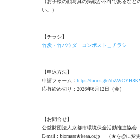
（お子様の顔写真の掲載が不可であるなど
い。）
【チラシ】
竹炭・竹パウダーコンポスト＿チラシ
【申込方法】
申請フォーム：
https://forms.gle/rbZWCYH
応募締め切り：2026年6月12日（金）
【お問合せ】
公益財団法人京都市環境保全活動推進協会
E-mail：biomass★keaa.or.jp （★を