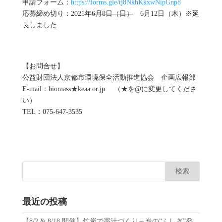
申請フォーム：
https://forms.gle/tj8NkhKkxwNipGnp8
応募締め切り：2025年
6月8日（日）
6月12日（木）※延
長しました
【お問合せ】
公益財団法人京都市環境保全活動推進協会 企画広報部
E-mail：biomass★keaa.or.jp （★を@に変更してくださ
い）
TEL：075-647-3535
最近の投稿
【8/2 & 8/18 開催】竹炭で墨汁づくり～炭の“ふしぎ”発