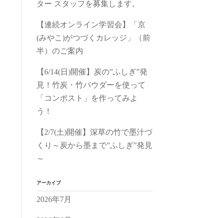
ター スタッフを募集します。
【連続オンライン学習会】「京
(みやこ)がつづくカレッジ」（前
半）のご案内
【6/14(日)開催】炭の”ふしぎ”発
見！竹炭・竹パウダーを使って
「コンポスト」を作ってみよ
う！
【2/7(土)開催】深草の竹で墨汁づ
くり～炭から墨まで”ふしぎ”発見
～
アーカイブ
2026年7月