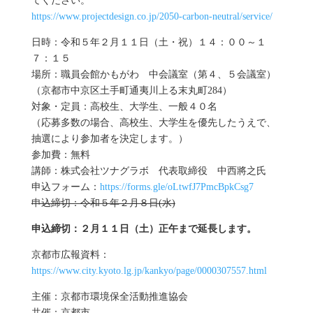
てください。
https://www.projectdesign.co.jp/2050-carbon-neutral/service/
日時：令和５年２月１１日（土・祝）１４：００～１
７：１５
場所：職員会館かもがわ 中会議室（第４、５会議室）
（京都市中京区土手町通夷川上る末丸町284）
対象・定員：高校生、大学生、一般４０名
（応募多数の場合、高校生、大学生を優先したうえで、
抽選により参加者を決定します。）
参加費：無料
講師：株式会社ツナグラボ 代表取締役 中西將之氏
申込フォーム：
https://forms.gle/oLtwfJ7PmcBpkCsg7
申込締切：令和５年２月８日(水)
申込締切：２月１１日（土）正午まで延長します。
京都市広報資料：
https://www.city.kyoto.lg.jp/kankyo/page/0000307557.html
主催：京都市環境保全活動推進協会
共催：京都市